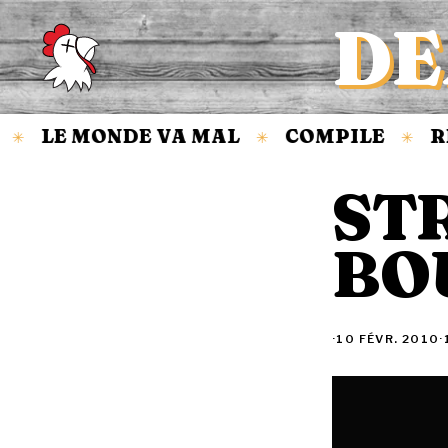
DE
Accueil
LE MONDE VA MAL
COMPILE
RE
✳
✳
✳
ST
BO
·
10 FÉVR. 2010
·