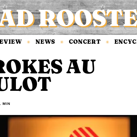
AD ROOST
VIEW
NEWS
CONCERT
ENCYCL
✳
✳
✳
ROKES AU
ULOT
1 MIN