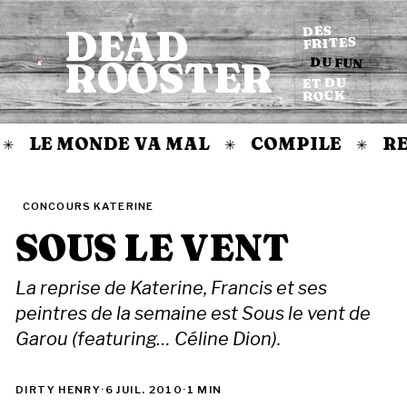
DEAD
DES
FRITES
DU FUN
ROOSTER
Accueil
ET DU
ROCK
LE MONDE VA MAL
COMPILE
RE
✳
✳
✳
CONCOURS KATERINE
SOUS LE VENT
La reprise de Katerine, Francis et ses
peintres de la semaine est Sous le vent de
Garou (featuring… Céline Dion).
DIRTY HENRY
·
6 JUIL. 2010
·
1 MIN