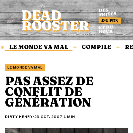
DEAD
DES
FRITES
DU FUN
ROOSTER
Accueil
ET DU
ROCK
LE MONDE VA MAL
COMPILE
RE
✳
✳
✳
LE MONDE VA MAL
PAS ASSEZ DE
CONFLIT DE
GÉNÉRATION
DIRTY HENRY
·
23 OCT. 2007
·
1 MIN