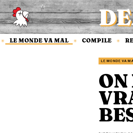
DE
Accueil
LE MONDE VA MAL
COMPILE
REV
✳
✳
LE MONDE VA M
ON 
VR
BE