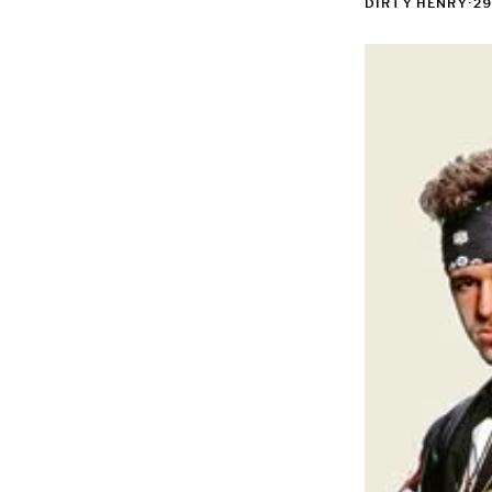
DIRTY HENRY
·
29