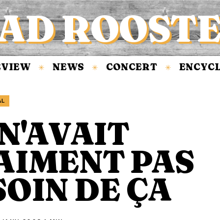
AD ROOST
IEW
NEWS
CONCERT
ENCYCLOP
✳
✳
✳
AL
N'AVAIT
AIMENT PAS
SOIN DE ÇA