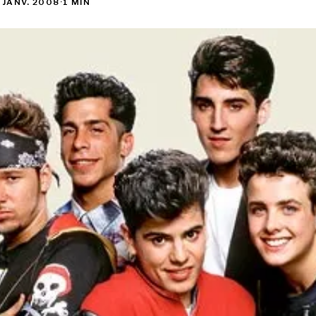
 JANV. 2008
·
1 MIN