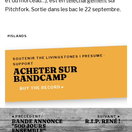
et du morceau…), est en
téléchargement
sur
Pitchfork. Sortie dans les bac le 22 septembre.
#ISLANDS
SOUTENIR THE LIVINGSTONES I PRESUME ·
SUPPORT
ACHETER SUR
BANDCAMP
BUY THE RECORD ▸
◂ PRÉCÉDENT
SUIVANT ▸
BANDE ANNONCE
R.I.P. RENÉ !
"500 JOURS
ENSEMBLE"