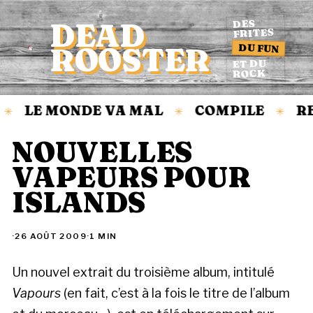
DEAD
DES
FRITES
DU FUN
ROOSTER
Accueil
ET DU
ROCK
LE MONDE VA MAL
COMPILE
RE
✳
✳
✳
NOUVELLES
VAPEURS POUR
ISLANDS
·
26 AOÛT 2009
·
1 MIN
Un nouvel extrait du troisième album, intitulé
Vapours
(en fait, c’est à la fois le titre de l’album