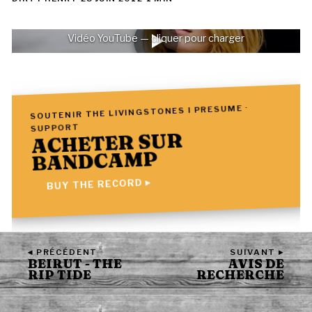
Vidéo YouTube — cliquer pour charger
SOUTENIR THE LIVINGSTONES I PRESUME ·
SUPPORT
ACHETER SUR
BANDCAMP
BUY THE RECORD ▸
◂ PRÉCÉDENT
SUIVANT ▸
BEIRUT - THE
AVIS DE
RIP TIDE
RECHERCHE