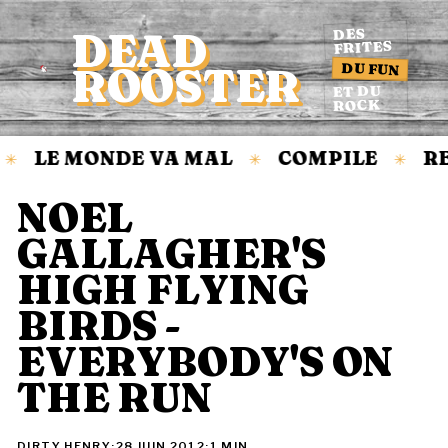
DEAD
DES
FRITES
DU FUN
ROOSTER
Accueil
ET DU
ROCK
LE MONDE VA MAL
COMPILE
RE
✳
✳
✳
NOEL
GALLAGHER'S
HIGH FLYING
BIRDS -
EVERYBODY'S ON
THE RUN
DIRTY HENRY
·
28 JUIN 2012
·
1 MIN