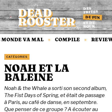
DEAD
DES
FRITES
DU FUN
ROOSTER
Accueil
ET DU
ROCK
MONDE VA MAL
COMPILE
REVIEW
✳
✳
CATÉGORIES
NOAH ET LA
BALEINE
Noah & the Whale a sorti son second album,
The Fist Days of Spring, et était de passage
à Paris, au café de danse, en septembre.
Que penser de ce groupe ? A écouter au