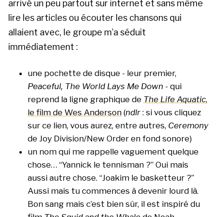
arrivé un peu partout sur internet et sans même
lire les articles ou écouter les chansons qui
allaient avec, le groupe m’a séduit
immédiatement :
une pochette de disque - leur premier,
Peaceful, The World Lays Me Down
- qui
reprend la ligne graphique de
The Life Aquatic
,
le film de Wes Anderson
(
ndlr
: si vous cliquez
sur ce lien, vous aurez, entre autres,
Ceremony
de Joy Division/New Order en fond sonore)
un nom qui me rappelle vaguement quelque
chose… “Yannick le tennisman ?” Oui mais
aussi autre chose. “Joakim le basketteur ?”
Aussi mais tu commences à devenir lourd là.
Bon sang mais c’est bien sûr, il est inspiré du
film
The Squid and the Whale
de Noah