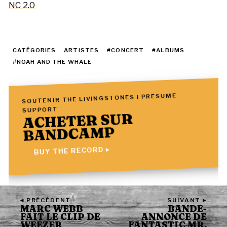
NC 2.0
CATÉGORIES
ARTISTES
#CONCERT
#ALBUMS
#NOAH AND THE WHALE
SOUTENIR THE LIVINGSTONES I PRESUME ·
SUPPORT
ACHETER SUR
BANDCAMP
BUY THE RECORD ▸
◂ PRÉCÉDENT
SUIVANT ▸
MARC WEBB
BANDE-
FAIT LE CLIP DE
ANNONCE DE
WEEZER
FANTASTIC MR.