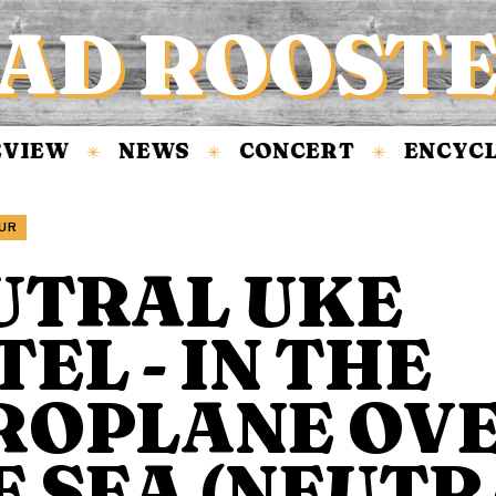
AD ROOST
IEW
NEWS
CONCERT
ENCYCLO
✳
✳
✳
UR
UTRAL UKE
EL - IN THE
ROPLANE OV
E SEA (NEUTR