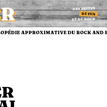
ER
DES FRITES
DU FUN
ET DU ROCK
PÉDIE APPROXIMATIVE DU ROCK AND RO
ER
AL