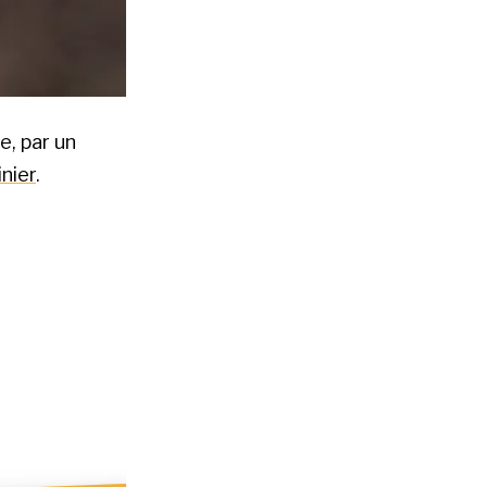
e, par un
inier
.