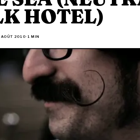
LK HOTEL)
 AOÛT 2010
·
1 MIN