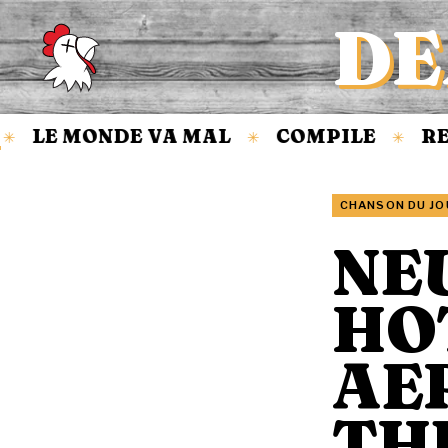
DE
Accueil
LE MONDE VA MAL
COMPILE
REV
✳
✳
CHANSON DU JO
NE
HOT
AE
TH