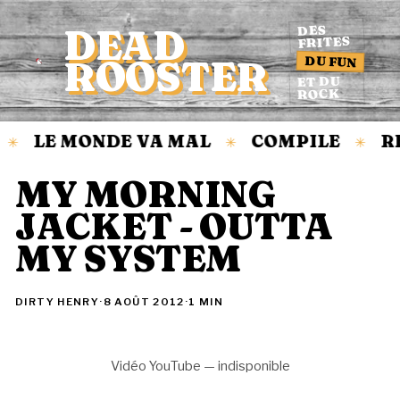
DEAD
DES
FRITES
DU FUN
ROOSTER
Accueil
ET DU
ROCK
LE MONDE VA MAL
COMPILE
R
✳
✳
✳
MY MORNING
JACKET - OUTTA
MY SYSTEM
DIRTY HENRY
·
8 AOÛT 2012
·
1 MIN
Vidéo YouTube — indisponible