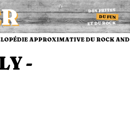
ER
DES FRITES
DU FUN
ET DU ROCK
OPÉDIE APPROXIMATIVE DU ROCK AND 
Y -