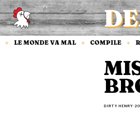
DE
Accueil
LE MONDE VA MAL
COMPILE
R
✳
✳
✳
MI
BR
DIRTY HENRY
·
20