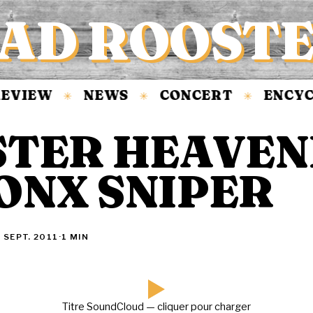
AD ROOST
EVIEW
NEWS
CONCERT
ENCYCL
✳
✳
✳
STER HEAVENL
ONX SNIPER
 SEPT. 2011
·
1 MIN
Titre SoundCloud — cliquer pour charger