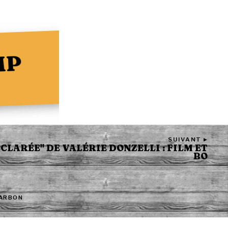
MP
SUIVANT ▸
CLARÉE" DE VALÉRIE DONZELLI : FILM ET
BO
CARBON