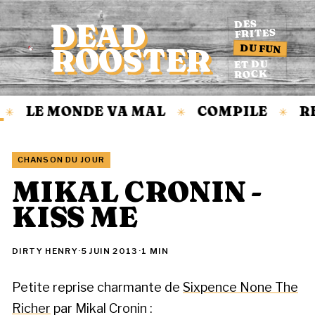
DEAD
DES
FRITES
DU FUN
ROOSTER
Accueil
ET DU
ROCK
LE MONDE VA MAL
COMPILE
RE
✳
✳
✳
CHANSON DU JOUR
MIKAL CRONIN -
KISS ME
DIRTY HENRY
·
5 JUIN 2013
·
1 MIN
Petite reprise charmante de
Sixpence None The
Richer
par Mikal Cronin :