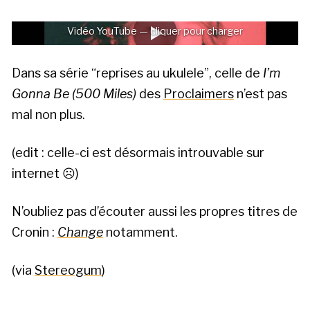
Vidéo YouTube — cliquer pour charger
Dans sa série “reprises au ukulele”, celle de
I’m
Gonna Be (500 Miles)
des
Proclaimers
n’est pas
mal non plus.
(edit : celle-ci est désormais introuvable sur
internet ☹️)
N’oubliez pas d’écouter aussi les propres titres de
Cronin :
Change
notamment.
(via
Stereogum
)