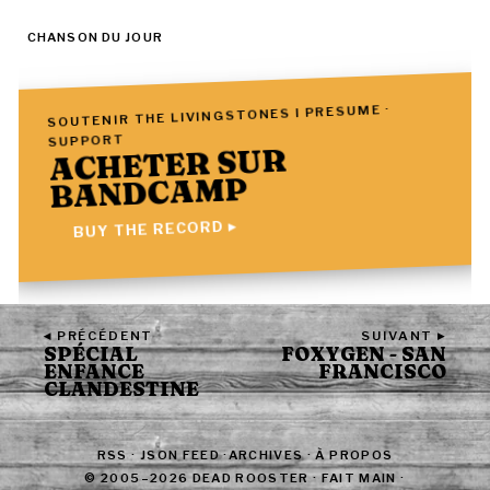
CHANSON DU JOUR
SOUTENIR THE LIVINGSTONES I PRESUME ·
SUPPORT
ACHETER SUR
BANDCAMP
BUY THE RECORD ▸
◂ PRÉCÉDENT
SUIVANT ▸
SPÉCIAL
FOXYGEN - SAN
ENFANCE
FRANCISCO
CLANDESTINE
RSS
·
JSON FEED
·
ARCHIVES
·
À PROPOS
© 2005–2026 DEAD ROOSTER · FAIT MAIN ·