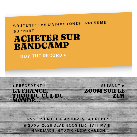
SOUTENIR THE LIVINGSTONES I PRESUME ·
SUPPORT
ACHETER SUR
BANDCAMP
BUY THE RECORD ▸
◂ PRÉCÉDENT
SUIVANT ▸
LA FRANCE,
ZOOM SUR LE
TROU DU CUL DU
ZIM
MONDE…
RSS
·
JSON FEED
·
ARCHIVES
·
À PROPOS
© 2005–2026 DEAD ROOSTER · FAIT MAIN ·
HANDMADE · STATIC · LOW-CARBON