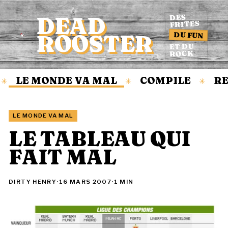
DEAD
DES
FRITES
DU FUN
ROOSTER
Accueil
ET DU
ROCK
LE MONDE VA MAL
COMPILE
RE
✳
✳
✳
LE MONDE VA MAL
LE TABLEAU QUI
FAIT MAL
DIRTY HENRY
·
16 MARS 2007
·
1 MIN