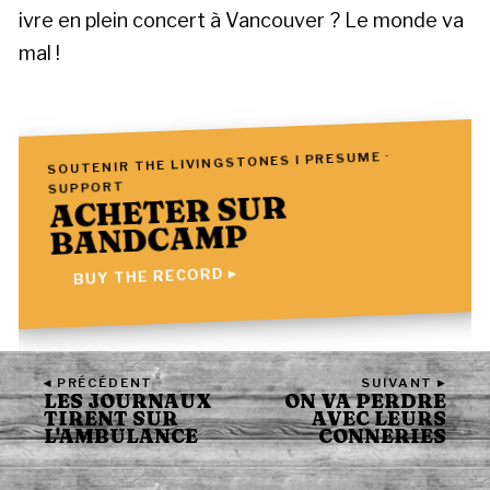
ivre en plein concert à Vancouver ? Le monde va
mal !
SOUTENIR THE LIVINGSTONES I PRESUME ·
SUPPORT
ACHETER SUR
BANDCAMP
BUY THE RECORD ▸
◂ PRÉCÉDENT
SUIVANT ▸
LES JOURNAUX
ON VA PERDRE
TIRENT SUR
AVEC LEURS
L'AMBULANCE
CONNERIES