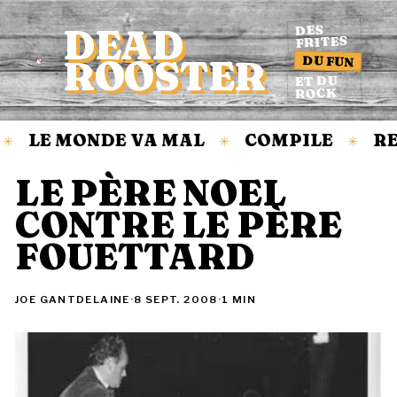
DEAD
DES
FRITES
DU FUN
ROOSTER
Accueil
ET DU
ROCK
LE MONDE VA MAL
COMPILE
RE
✳
✳
✳
LE PÈRE NOEL
CONTRE LE PÈRE
FOUETTARD
JOE GANTDELAINE
·
8 SEPT. 2008
·
1 MIN