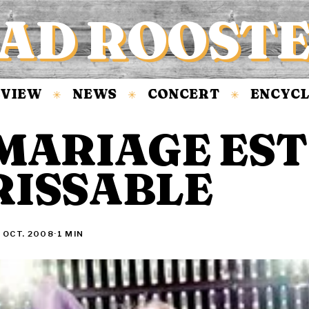
AD ROOST
EW
NEWS
CONCERT
ENCYCLOPÉ
✳
✳
✳
 MARIAGE EST
RISSABLE
 OCT. 2008
·
1 MIN