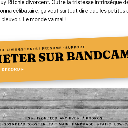
y Ritchie divorcent. Outre la tristesse intrinsèque d
onna célibataire, ça veut surtout dire que les petites
 pleuvoir. Le monde va mal !
HE LIVINGSTONES I PRESUME · SUPPORT
ETER SUR BANDCA
 RECORD ▸
RSS
·
JSON FEED
·
ARCHIVES
·
À PROPOS
5–2026 DEAD ROOSTER · FAIT MAIN · HANDMADE · STATIC · LOW-