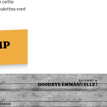
e cette
 culottes vont
MP
SUIVANT ▸
GOODBYE EMMANUELLE !
CARBON