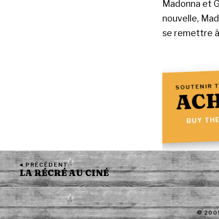
Madonna et Gu
nouvelle, Mad
se remettre à
SOUTENIR T
ACH
BUY THE
◂ PRÉCÉDENT
LA RÉCRÉ AU CINÉ
© 200