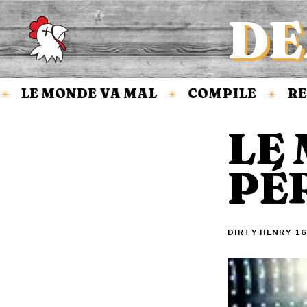
DE
Accueil
LE MONDE VA MAL
COMPILE
REVI
✳
✳
LE
PÉ
DIRTY HENRY
·
16