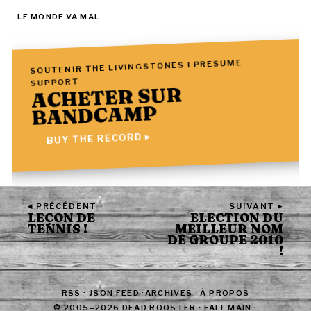
LE MONDE VA MAL
SOUTENIR THE LIVINGSTONES I PRESUME ·
SUPPORT
ACHETER SUR
BANDCAMP
BUY THE RECORD ▸
◂ PRÉCÉDENT
SUIVANT ▸
LEÇON DE
ELECTION DU
TENNIS !
MEILLEUR NOM
DE GROUPE 2010
!
RSS
·
JSON FEED
·
ARCHIVES
·
À PROPOS
© 2005–2026 DEAD ROOSTER · FAIT MAIN ·