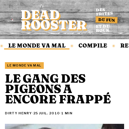
DEAD
DES
FRITES
DU FUN
ROOSTER
Accueil
ET DU
ROCK
LE MONDE VA MAL
COMPILE
RE
✳
✳
✳
LE MONDE VA MAL
LE GANG DES
PIGEONS A
ENCORE FRAPPÉ
DIRTY HENRY
·
25 JUIL. 2010
·
1 MIN