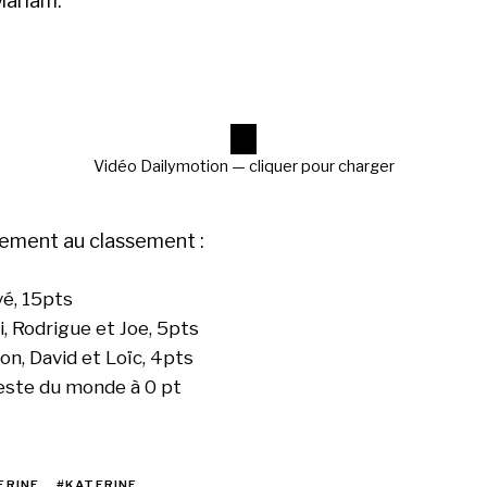
ariam.
Vidéo Dailymotion — cliquer pour charger
ement au classement :
é, 15pts
i, Rodrigue et Joe, 5pts
on, David et Loïc, 4pts
este du monde à 0 pt
ERINE
#KATERINE