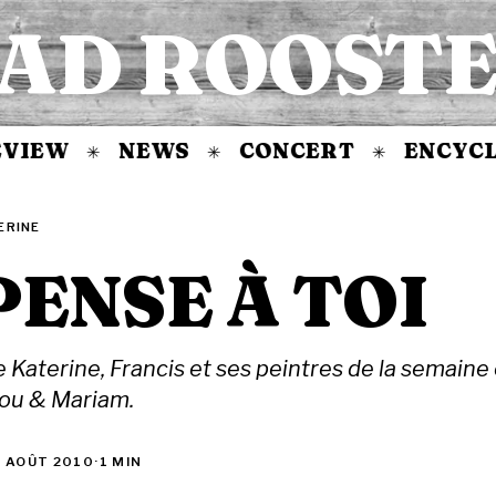
AD ROOST
IEW
NEWS
CONCERT
ENCYCLOP
✳
✳
✳
ERINE
PENSE À TOI
e Katerine, Francis et ses peintres de la semaine
dou & Mariam.
 AOÛT 2010
·
1 MIN