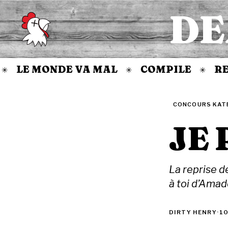
DE
Accueil
LE MONDE VA MAL
COMPILE
REV
✳
✳
CONCOURS KAT
JE 
La reprise d
à toi d’Ama
DIRTY HENRY
·
10