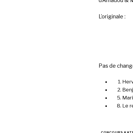
d’Amadou & M
L’originale :
Pas de chang
Herv
Benj
Mari
Le r
CONCOURS KAT