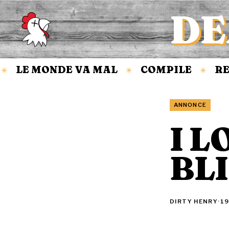
DE
Accueil
LE MONDE VA MAL
COMPILE
REV
✳
✳
ANNONCE
I 
BL
DIRTY HENRY
·
19