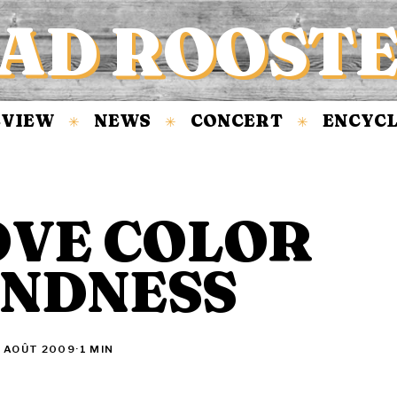
AD ROOST
IEW
NEWS
CONCERT
ENCYCLO
✳
✳
✳
LOVE COLOR
INDNESS
 AOÛT 2009
·
1 MIN