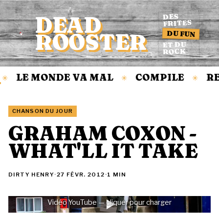
DEAD
DES
FRITES
DU FUN
ROOSTER
Accueil
ET DU
ROCK
LE MONDE VA MAL
COMPILE
RE
✳
✳
✳
CHANSON DU JOUR
GRAHAM COXON -
WHAT'LL IT TAKE
DIRTY HENRY
·
27 FÉVR. 2012
·
1 MIN
Vidéo YouTube — cliquer pour charger