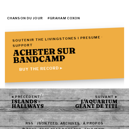
CHANSON DU JOUR
#GRAHAM COXON
SOUTENIR THE LIVINGSTONES I PRESUME ·
SUPPORT
ACHETER SUR
BANDCAMP
BUY THE RECORD ▸
◂ PRÉCÉDENT
SUIVANT ▸
ISLANDS -
L'AQUARIUM
HALLWAYS
GÉANT DE TITI
RSS
·
JSON FEED
·
ARCHIVES
·
À PROPOS