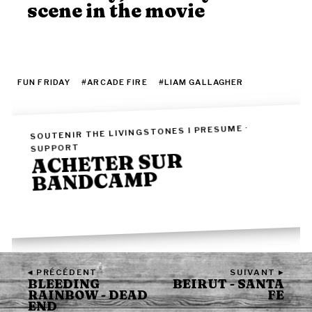
scene in the movie
FUN FRIDAY
#ARCADE FIRE
#LIAM GALLAGHER
SOUTENIR THE LIVINGSTONES I PRESUME ·
SUPPORT
ACHETER SUR
BANDCAMP
BUY THE RECORD ▸
◂ PRÉCÉDENT
SUIVANT ▸
BLEEDING
BEIRUT - SANTA
RAINBOW - DEAD
FE
END