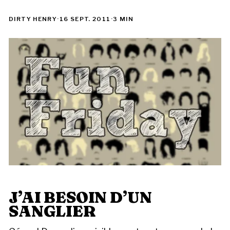
DIRTY HENRY
·
16 SEPT. 2011
·
3 MIN
J’AI BESOIN D’UN
SANGLIER