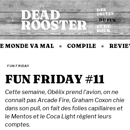
DEAD
DES
FRITES
DU FUN
ROOSTER
Accueil
ET DU
ROCK
 MONDE VA MAL
COMPILE
REVIEW
✳
✳
FUN FRIDAY
FUN FRIDAY #11
Cette semaine, Obélix prend l'avion, on ne
connaît pas Arcade Fire, Graham Coxon chie
dans son pull, on fait des folies capillaires et
le Mentos et le Coca Light règlent leurs
comptes.