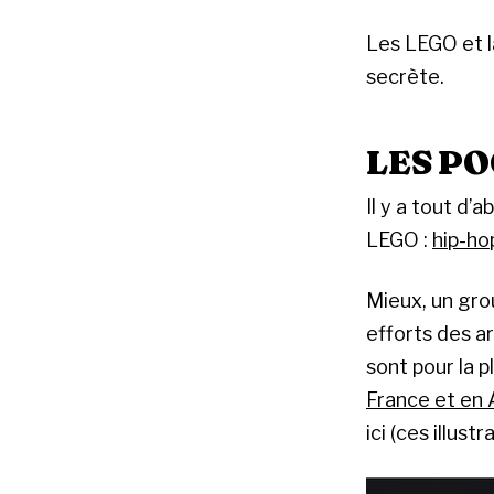
Les LEGO et la
secrète.
LES P
Il y a tout d
LEGO :
hip-ho
Mieux, un gro
efforts des a
sont pour la 
France et en
ici (ces illus