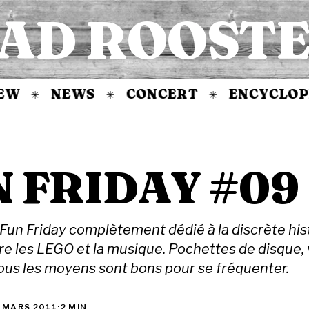
AD ROOST
NEWS
CONCERT
ENCYCLOPÉDIE 
✳
✳
N FRIDAY #09
un Friday complètement dédié à la discrète his
e les LEGO et la musique. Pochettes de disque, 
tous les moyens sont bons pour se fréquenter.
 MARS 2011
·
2 MIN