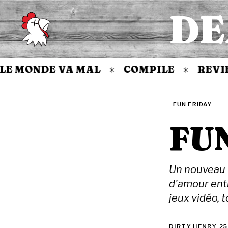
DE
Accueil
ONDE VA MAL
COMPILE
REVIEW
✳
✳
✳
FUN FRIDAY
FU
Un nouveau F
d'amour entr
jeux vidéo, 
DIRTY HENRY
·
25