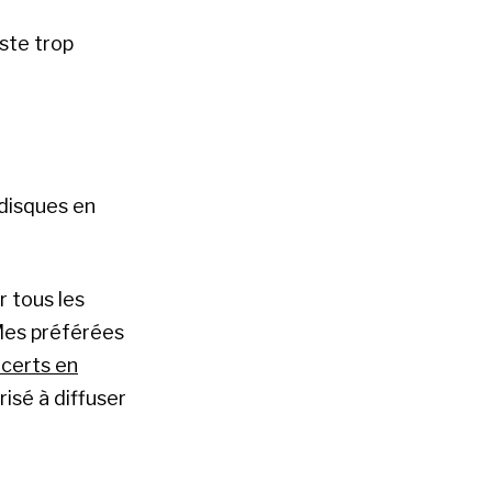
este trop
 disques en
r tous les
 Mes préférées
ncerts en
risé à diffuser