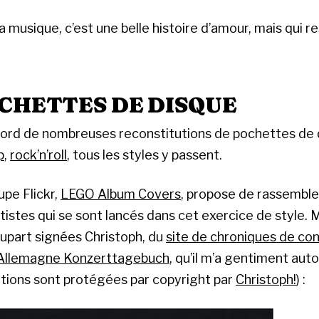
 musique, c’est une belle histoire d’amour, mais qui r
OCHETTES DE DISQUE
’abord de nombreuses reconstitutions de pochettes de
p
,
rock’n’roll
, tous les styles y passent.
upe Flickr,
LEGO Album Covers
, propose de rassemble
rtistes qui se sont lancés dans cet exercice de style.
plupart signées Christoph, du
site de chroniques de co
 Allemagne Konzerttagebuch
, qu’il m’a gentiment auto
trations sont protégées par copyright par
Christoph!
) :