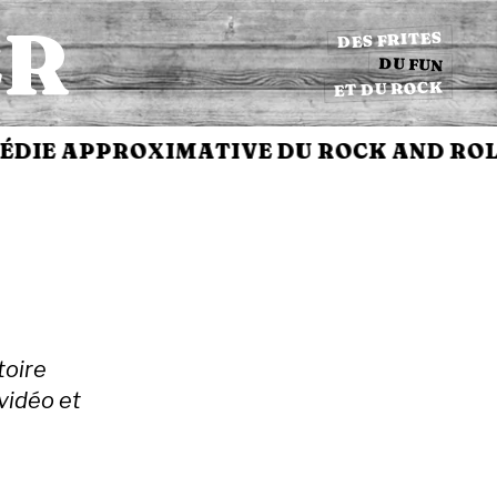
ER
DES FRITES
DU FUN
ET DU ROCK
APPROXIMATIVE DU ROCK AND ROLL
✳
toire
vidéo et