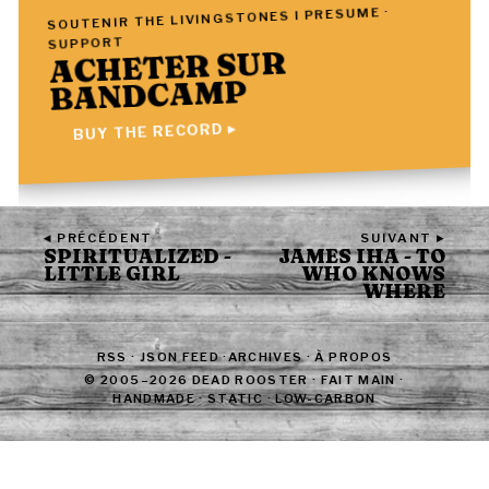
SOUTENIR THE LIVINGSTONES I PRESUME ·
SUPPORT
ACHETER SUR
BANDCAMP
BUY THE RECORD ▸
◂ PRÉCÉDENT
SUIVANT ▸
SPIRITUALIZED -
JAMES IHA - TO
LITTLE GIRL
WHO KNOWS
WHERE
RSS
·
JSON FEED
·
ARCHIVES
·
À PROPOS
© 2005–2026 DEAD ROOSTER · FAIT MAIN ·
HANDMADE · STATIC · LOW-CARBON