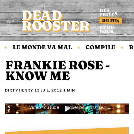
DEAD
DES
FRITES
DU FUN
ROOSTER
Accueil
ET DU
ROCK
LE MONDE VA MAL
COMPILE
R
✳
✳
✳
FRANKIE ROSE -
KNOW ME
DIRTY HENRY
·
13 JUIL. 2012
·
1 MIN
Vidéo YouTube — cliquer pour charger