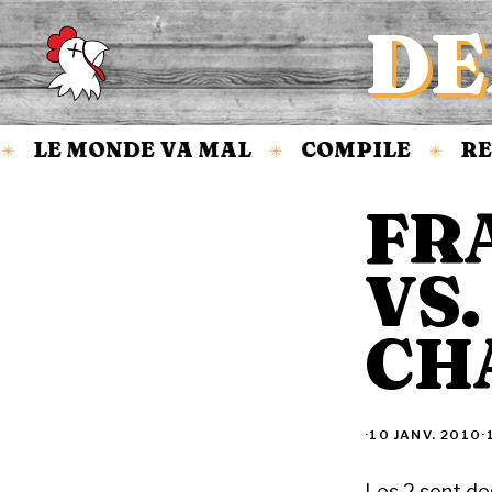
DE
Accueil
LE MONDE VA MAL
COMPILE
RE
✳
✳
FR
VS
CH
·
10 JANV. 2010
·
Les 2 sont des