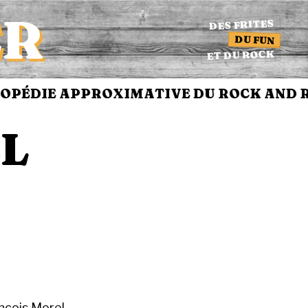
ER
DES FRITES
DU FUN
ET DU ROCK
PÉDIE APPROXIMATIVE DU ROCK AND R
L
ançois Morel