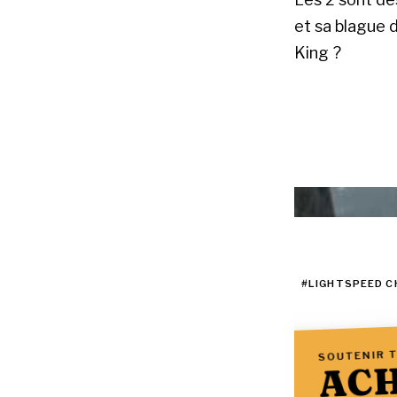
et sa blague
King ?
#LIGHTSPEED 
SOUTENIR T
ACH