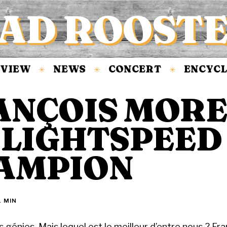
AD ROOST
VIEW
NEWS
CONCERT
ENCYCLO
✳
✳
✳
ANÇOIS MORE
. LIGHTSPEED
AMPION
1 MIN
 génies. Mais lequel est le meilleur d’entre nous ? Fr