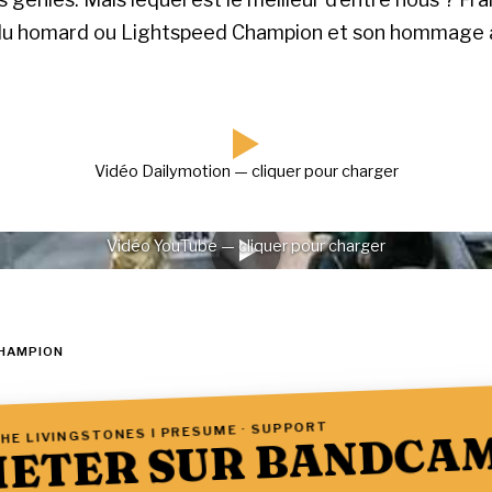
 du homard ou Lightspeed Champion et son hommage 
Vidéo Dailymotion — cliquer pour charger
Vidéo YouTube — cliquer pour charger
CHAMPION
HE LIVINGSTONES I PRESUME · SUPPORT
ETER SUR BANDCA