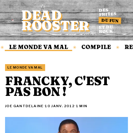
DEAD
DES
FRITES
DU FUN
ROOSTER
Accueil
ET DU
ROCK
LE MONDE VA MAL
COMPILE
RE
✳
✳
✳
LE MONDE VA MAL
FRANCKY, C'EST
PAS BON !
JOE GANTDELAINE
·
10 JANV. 2012
·
1 MIN