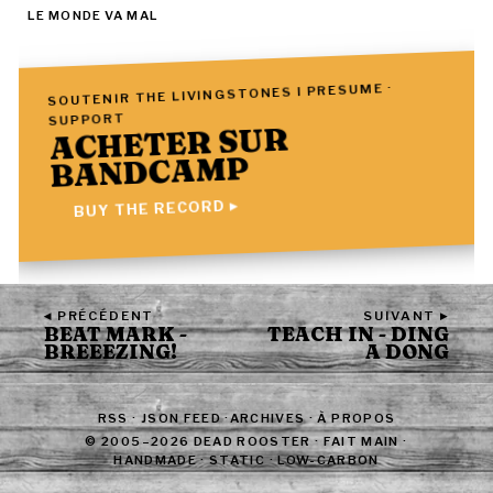
LE MONDE VA MAL
SOUTENIR THE LIVINGSTONES I PRESUME ·
SUPPORT
ACHETER SUR
BANDCAMP
BUY THE RECORD ▸
◂ PRÉCÉDENT
SUIVANT ▸
BEAT MARK -
TEACH IN - DING
BREEEZING!
A DONG
RSS
·
JSON FEED
·
ARCHIVES
·
À PROPOS
© 2005–2026 DEAD ROOSTER · FAIT MAIN ·
HANDMADE · STATIC · LOW-CARBON