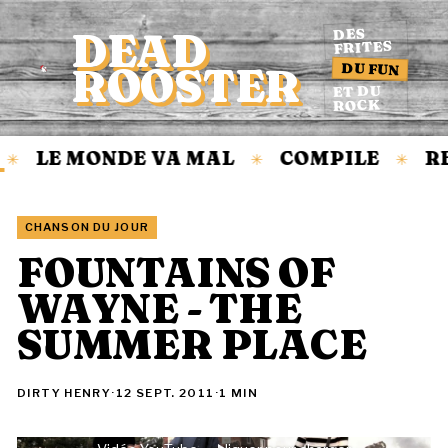
DEAD
DES
FRITES
DU FUN
ROOSTER
Accueil
ET DU
ROCK
LE MONDE VA MAL
COMPILE
RE
✳
✳
✳
CHANSON DU JOUR
FOUNTAINS OF
WAYNE - THE
SUMMER PLACE
DIRTY HENRY
·
12 SEPT. 2011
·
1 MIN