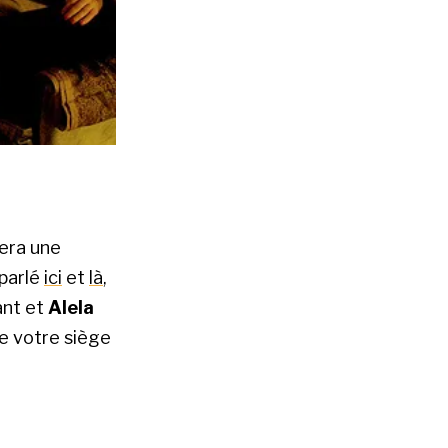
sera une
 parlé
ici
et
là
,
ant et
Alela
de votre siège