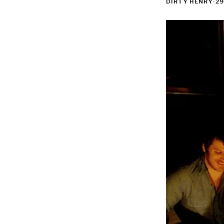
DIRTY HENRY
·
29