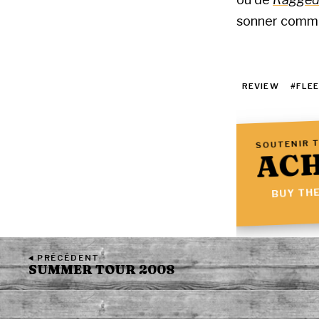
sonner comme 
REVIEW
#FLE
SOUTENIR T
ACH
BUY THE
◂ PRÉCÉDENT
SUMMER TOUR 2008