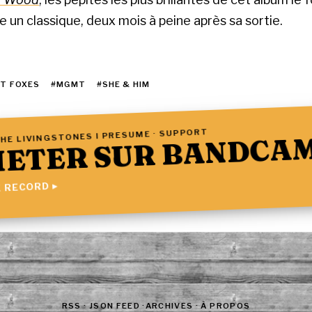
un classique, deux mois à peine après sa sortie.
ET FOXES
#MGMT
#SHE & HIM
HE LIVINGSTONES I PRESUME · SUPPORT
ETER SUR BANDCA
 RECORD ▸
RSS
·
JSON FEED
·
ARCHIVES
·
À PROPOS