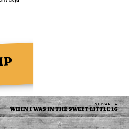
MP
SUIVANT ▸
WHEN I WAS IN THE SWEET LITTLE 16