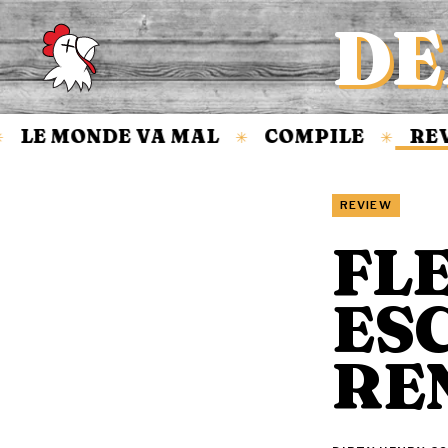
DE
Accueil
LE MONDE VA MAL
COMPILE
REVI
✳
✳
REVIEW
FLE
ES
RE