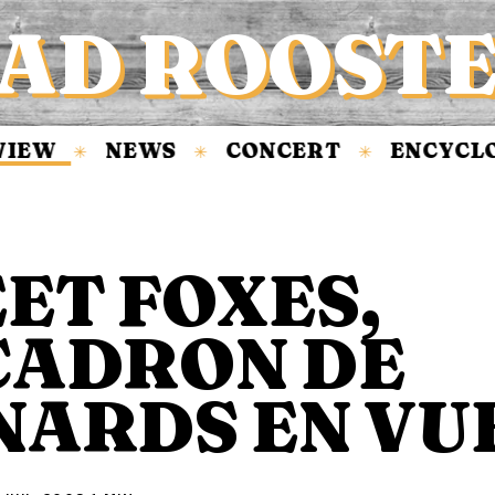
AD ROOST
EW
NEWS
CONCERT
ENCYCLOPÉ
✳
✳
✳
ET FOXES,
CADRON DE
NARDS EN VU