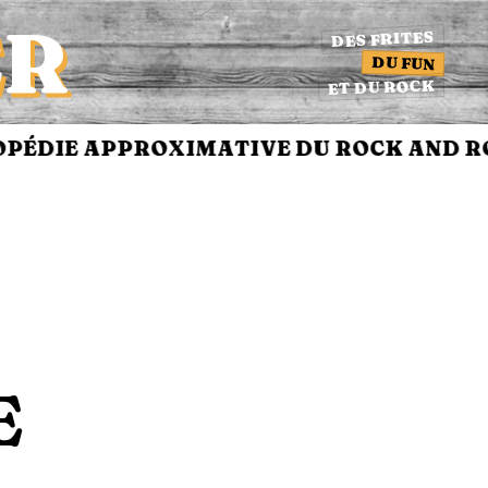
ER
DES FRITES
DU FUN
ET DU ROCK
DIE APPROXIMATIVE DU ROCK AND ROL
E