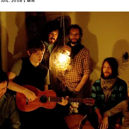
 JUIL. 2008
·
1 MIN