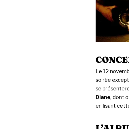
CONCE
Le 12 novembr
soirée except
se présenter
Diane
, dont 
en lisant cett
L’ALB