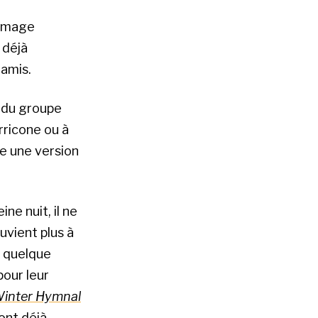
mmage
 déjà
 amis.
n du groupe
rricone ou à
e une version
ne nuit, il ne
ouvient plus à
e quelque
pour leur
inter Hymnal
font déjà