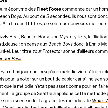
lbum éponyme des
Fleet Foxes
commence par un ho
each Boys. Au bout de 5 secondes, ils nous sont donc
À la fin des 11 titres, ce sont nos nouveaux meilleurs
zzly Bear, Band of Horses ou Mystery Jets, la filiatio
stigieuse : on pense aux Beach Boys donc, à Ennio Mo
nkel. Leur titre
Your Protector
sonne d’ailleurs comm
ondor Pasa
.
 a dit un jour que lorsqu’une mélodie vient à lui en plei
is pour la noter sur un bout de papier car s’il ne s’en s
est que la mélodie n’était pas assez bonne pour en fair
ment, le groupe de Seattle a appliqué cette méthode 
e sur la scène indé. La grâce des mélodies de
White W
d Wood
, les pépites les plus brillantes de cet album le 