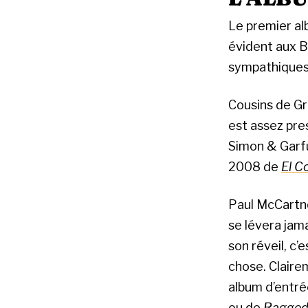
Le premier a
évident aux B
sympathiques. 
Cousins de Gri
est assez pre
Simon & Garfu
2008 de
El C
Paul McCartney
se lévera jama
son réveil, c’
chose. Claire
album d’entré
ou de
Ragge