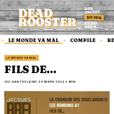
DEAD
DES
FRITES
DU FUN
ROOSTER
Accueil
ET DU
ROCK
LE MONDE VA MAL
COMPILE
RE
✳
✳
✳
LE MONDE VA MAL
FILS DE…
JOE GANTDELAINE
·
24 MARS 2012
·
1 MIN