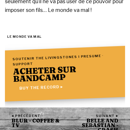
seulement qu’il ne va pas user de ce pouvoir pour
imposer son fils… Le monde va mal !
LE MONDE VA MAL
SOUTENIR THE LIVINGSTONES I PRESUME ·
SUPPORT
ACHETER SUR
BANDCAMP
BUY THE RECORD ▸
◂ PRÉCÉDENT
SUIVANT ▸
BLUR - COFFEE &
BELLE AND
TV
SEBASTIAN -
CRASH