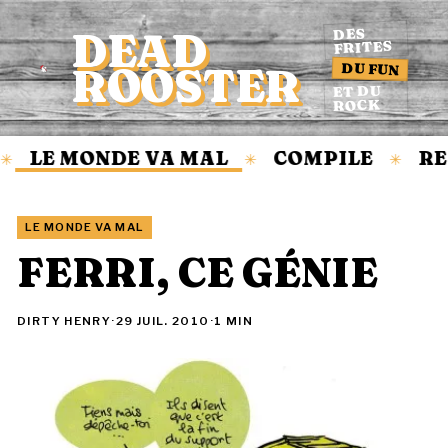
DEAD
DES
FRITES
DU FUN
ROOSTER
Accueil
ET DU
ROCK
LE MONDE VA MAL
COMPILE
RE
✳
✳
✳
LE MONDE VA MAL
FERRI, CE GÉNIE
DIRTY HENRY
·
29 JUIL. 2010
·
1 MIN