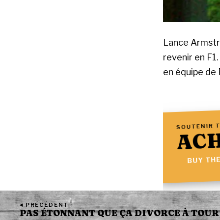
Lance Armstro
revenir en F1.
en équipe de 
SOUTENIR T
ACH
BUY THE
◂ PRÉCÉDENT
PAS ÉTONNANT QUE ÇA DIVORCE À TOUR