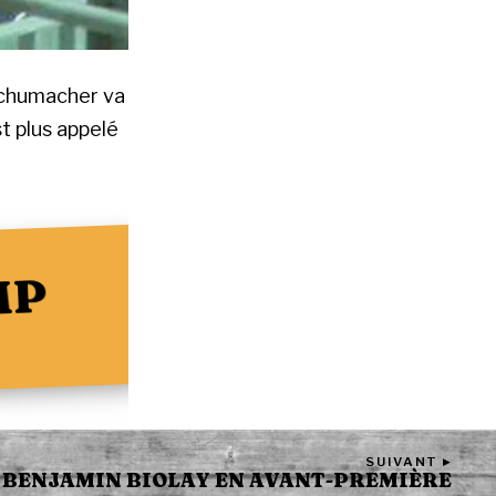
Schumacher va
t plus appelé
MP
SUIVANT ▸
E BENJAMIN BIOLAY EN AVANT-PREMIÈRE