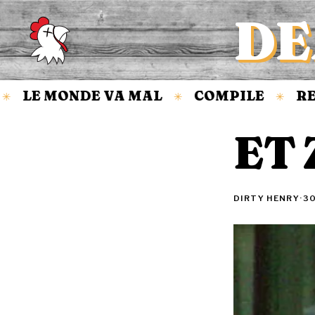
DE
Accueil
LE MONDE VA MAL
COMPILE
REVI
✳
✳
ET 
DIRTY HENRY
·
30