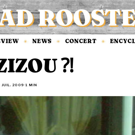
AD ROOST
EW
NEWS
CONCERT
ENCYCLOP
✳
✳
✳
ZIZOU ⁈
 JUIL. 2009
·
1 MIN