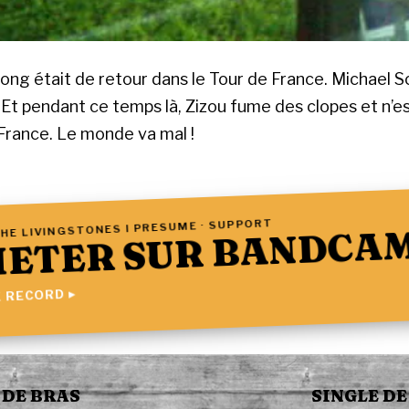
ng était de retour dans le Tour de France. Michael 
 Et pendant ce temps là, Zizou fume des clopes et n’es
France. Le monde va mal !
HE LIVINGSTONES I PRESUME · SUPPORT
ETER SUR BANDCA
 RECORD ▸
 DE BRAS
SINGLE D