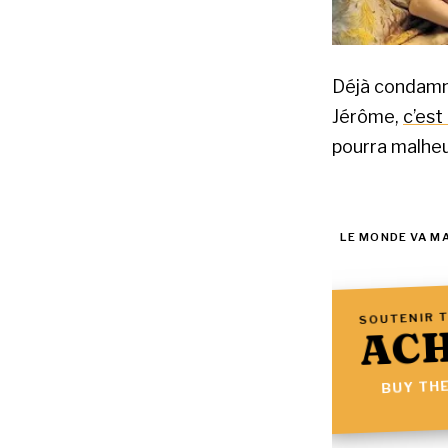
Déjà condamné
Jérôme,
c’est
pourra malhe
LE MONDE VA M
SOUTENIR T
ACH
BUY THE