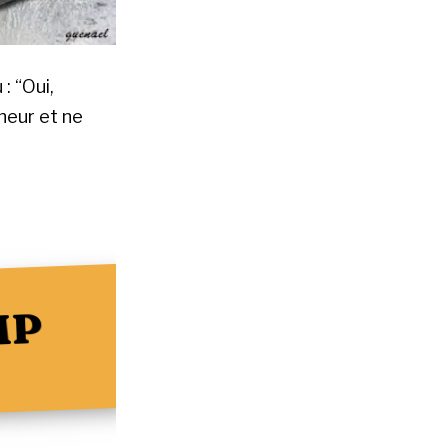
: “Oui,
heur et ne
MP