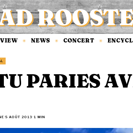
AD ROOST
IEW
NEWS
CONCERT
ENCYCLOP
✳
✳
✳
AL
TU PARIES A
I
NE
·
5 AOÛT 2013
·
1 MIN