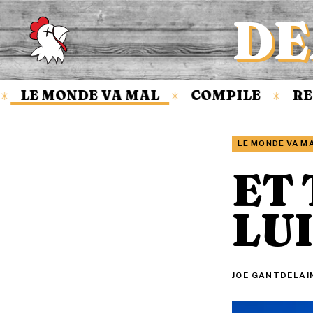
DE
Accueil
LE MONDE VA MAL
COMPILE
REV
✳
✳
LE MONDE VA M
ET 
LU
JOE GANTDELAI