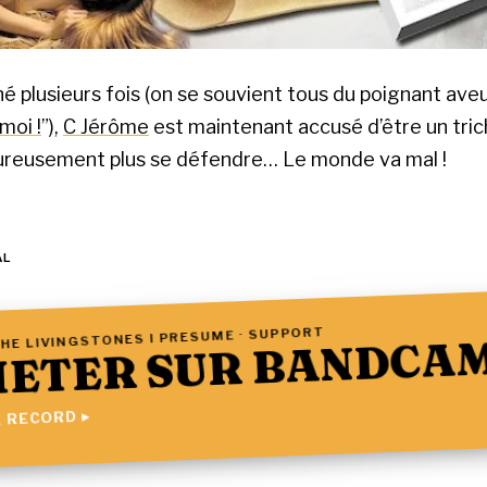
 plusieurs fois (on se souvient tous du poignant aveu 
 moi !
”),
C Jérôme
est maintenant accusé d’être un tric
ureusement plus se défendre… Le monde va mal !
AL
HE LIVINGSTONES I PRESUME · SUPPORT
ETER SUR BANDCA
 RECORD ▸