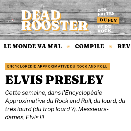
DEAD
DES
FRITES
DU FUN
ROOSTER
Accueil
ET DU
ROCK
LE MONDE VA MAL
COMPILE
REVI
✳
✳
ENCYCLOPÉDIE APPROXIMATIVE DU ROCK AND ROLL
ELVIS PRESLEY
Cette semaine, dans l'Encyclopédie
Approximative du Rock and Roll, du lourd, du
très lourd (du trop lourd ?). Messieurs-
dames, Elvis !!!