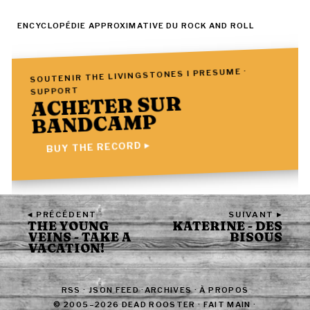
ENCYCLOPÉDIE APPROXIMATIVE DU ROCK AND ROLL
SOUTENIR THE LIVINGSTONES I PRESUME ·
SUPPORT
ACHETER SUR
BANDCAMP
BUY THE RECORD ▸
◂ PRÉCÉDENT
SUIVANT ▸
THE YOUNG
KATERINE - DES
VEINS - TAKE A
BISOUS
VACATION!
RSS
·
JSON FEED
·
ARCHIVES
·
À PROPOS
© 2005–2026 DEAD ROOSTER · FAIT MAIN ·