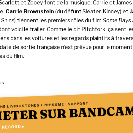
Scarlett et Zooey font de la musique
, Carrie et James
se.
Carrie Brownstein
(du défunt
Sleater-Kinney
) et
J
Shins) tiennent les premiers rôles du film
Some Days 
ont voici le trailer. Comme le dit Pitchfork, ça sent l
chiens dans les voitures et les regards plaintifs à traver
ate de sortie française n’est prévue pour le moment :
s du film.
EY
HE LIVINGSTONES I PRESUME · SUPPORT
ETER SUR BANDCA
 RECORD ▸