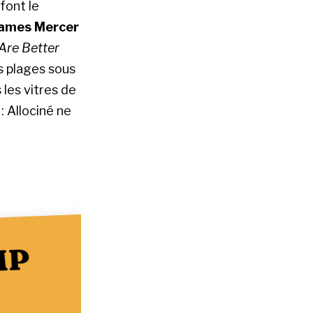
 font le
ames Mercer
Are Better
es plages sous
s les vitres de
 Allociné ne
MP