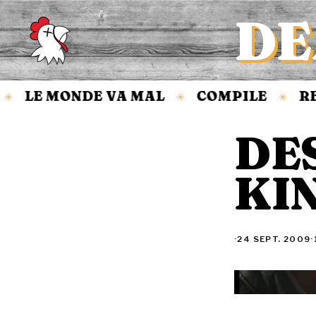
DE
Accueil
LE MONDE VA MAL
COMPILE
RE
✳
✳
✳
DES
KI
·
24 SEPT. 2009
·