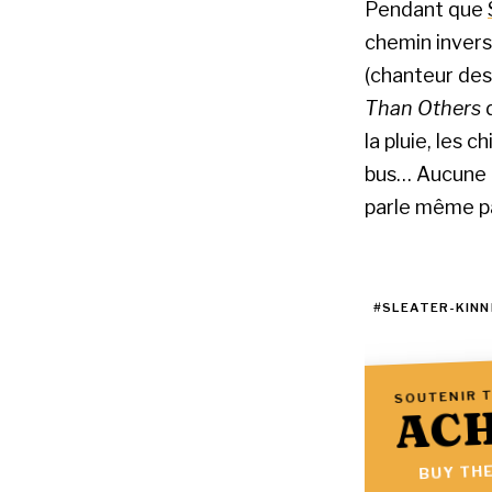
Pendant que
chemin inver
(chanteur des 
Than Others
d
la pluie, les 
bus… Aucune d
parle même pa
#SLEATER-KINN
SOUTENIR T
ACH
BUY THE