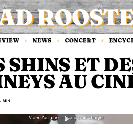
AD ROOST
VIEW
NEWS
CONCERT
ENCYCLO
✳
✳
✳
 SHINS ET DE
NNEYS AU CIN
1 MIN
Vidéo YouTube — cliquer pour charger