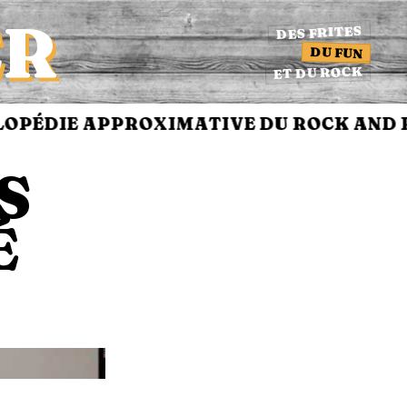
ER
DES FRITES
DU FUN
ET DU ROCK
PÉDIE APPROXIMATIVE DU ROCK AND R
S
É