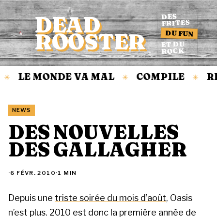
DEAD
DES
FRITES
DU FUN
ROOSTER
Accueil
ET DU
ROCK
LE MONDE VA MAL
COMPILE
RE
✳
✳
✳
NEWS
DES NOUVELLES
DES GALLAGHER
·
6 FÉVR. 2010
·
1 MIN
Depuis une
triste soirée du mois d’août
, Oasis
n’est plus. 2010 est donc la première année de