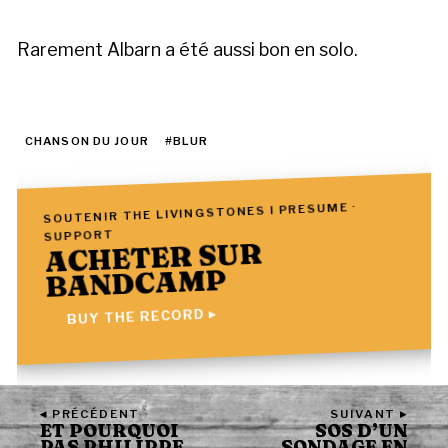
Rarement Albarn a été aussi bon en solo.
CHANSON DU JOUR
#BLUR
SOUTENIR THE LIVINGSTONES I PRESUME ·
SUPPORT
ACHETER SUR
BANDCAMP
BUY THE RECORD ▸
◂ PRÉCÉDENT
SUIVANT ▸
ET POURQUOI
SOS D’UN
PAS PHILIPPE
SONDAGE EN