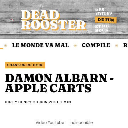
DEAD
DES
FRITES
DU FUN
ROOSTER
Accueil
ET DU
ROCK
LE MONDE VA MAL
COMPILE
R
✳
✳
✳
CHANSON DU JOUR
DAMON ALBARN -
APPLE CARTS
DIRTY HENRY
·
20 JUIN 2011
·
1 MIN
Vidéo YouTube — indisponible