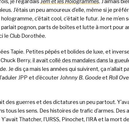
ois, je regardais
Jem et les Hologrammes
. J’aimais bie
leus. J’étais un peu amoureux d’elle, même si je préfé
n hologramme, c’était cool, c’était le futur. Je ne m’en
e parlait pognon, parts de boîtes et lutte à mort pour a
 le Club Dorothée.
nées Tapie. Petites pépés et bolides de luxe, et inver
Chuck Berry,
il avait collé des mandales dans la gueu
. Je dis ça mais les années qui suivirent, ça n’allait p
’aduler JPP et d’écouter
Johnny B. Goode
et
Roll Ov
it des guerres et des dictatures un peu partout. Y’ava
s tous les sens. Des histoires de trafic d’armes. Des 
Y’avait Thatcher, l’URSS, Pinochet, l’IRA et la mort de