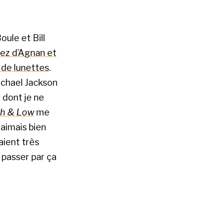
oule et Bill
nez d’Agnan et
e de lunettes
.
ichael Jackson
 dont je ne
gh & Low
me
 aimais bien
ient très
it passer par ça