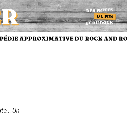
ER
DES FRITES
DU FUN
ET DU ROCK
E APPROXIMATIVE DU ROCK AND ROLL
nte… Un