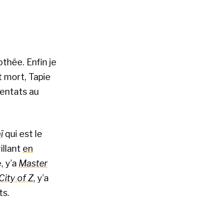
thée. Enfin je
t mort, Tapie
tentats au
ï
qui est le
illant
en
, y’a
Master
City of Z
, y’a
ts.