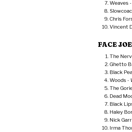
Weaves 
Slowcoac
Chris For
Vincent 
FACE JO
The Nerv
Ghetto B
Black Pe
Woods -
The Gori
Dead Mo
Black Lip
Haley Bo
Nick Garr
Irma Tho