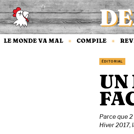
DE
Accueil
 MONDE VA MAL
COMPILE
REVIEW
✳
✳
ÉDITORIAL
UN 
FA
Parce que 2
Hiver 2017, l