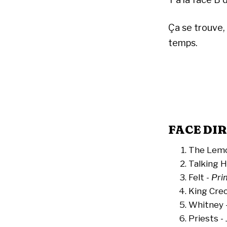
Ça se trouve,
temps.
FACE DI
The Lemo
Talking 
Felt -
Pri
King Cre
Whitney 
Priests -