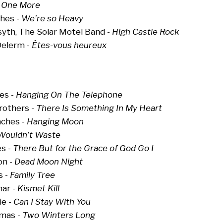
-
One More
hes -
We’re so Heavy
syth, The Solar Motel Band -
High Castle Rock
Delerm -
Êtes-vous heureux
E
es -
Hanging On The Telephone
rothers -
There Is Something In My Heart
aches -
Hanging Moon
Wouldn’t Waste
es -
There But for the Grace of God Go I
on -
Dead Moon Night
s -
Family Tree
nar -
Kismet Kill
ie -
Can I Stay With You
mas -
Two Winters Long