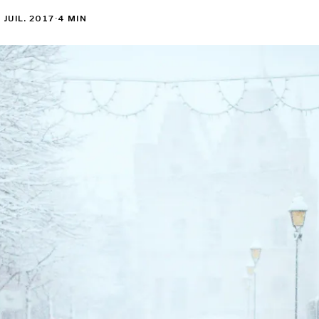
 JUIL. 2017
·
4 MIN