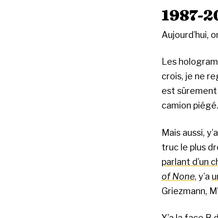
1987-2
Aujourd’hui, o
Les hologramm
crois, je ne r
est sûrement 
camion piégé.
Mais aussi, y’
truc le plus d
parlant d’un c
of None
, y’a
u
Griezmann, M’B
Y’a la face B