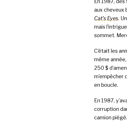
En 1987, des f
aux cheveux b
Cat’s Eyes
. U
mais l’intrigu
sommet. Merci
C’était les an
même année, 
250 $ d’amende
m’empêcher d
en boucle.
En 1987, y’ava
corruption dan
camion piégé. 