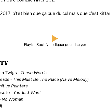
 2017, p’têt bien que ça pue du cul mais que c’est kif
Playlist Spotify — cliquer pour charger
RTY
n Twigs -
These Words
Heads -
This Must Be The Place (Naive Melody)
mitive Painters
osote -
You Just Want
-
No Woman
Jj