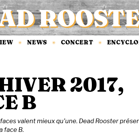
AD ROOST
NEWS
CONCERT
ENCYCLOPÉDI
✳
✳
✳
HIVER 2017,
CE B
 faces valent mieux qu'une. Dead Rooster prése
a face B.