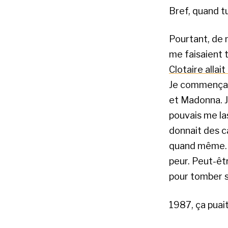
Bref, quand tu
Pourtant, de m
me faisaient 
Clotaire allai
Je commençais
et Madonna. J
pouvais me la
donnait des 
quand même. L
peur. Peut-êt
pour tomber 
1987, ça puait