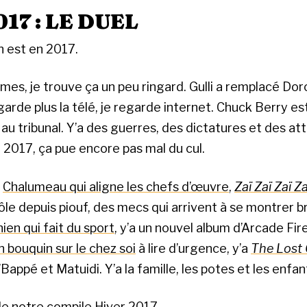
017 : LE DUEL
n est en 2017.
es, je trouve ça un peu ringard. Gulli a remplacé Doro
egarde plus la télé, je regarde internet. Chuck Berry es
au tribunal. Y’a des guerres, des dictatures et des at
 2017, ça pue encore pas mal du cul.
a
Chalumeau qui aligne les chefs d’œuvre
,
Zaï Zaï Zaï Za
rôle depuis piouf, des mecs qui arrivent à se montrer br
hien qui fait du sport
, y’a un nouvel album d’Arcade Fire
n bouquin sur le chez soi
à lire d’urgence, y’a
The Lost 
appé et Matuidi. Y’a la famille, les potes et les enfan
 de notre compile Hiver 2017.