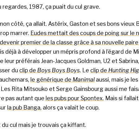
 regardes, 1987, ça puait du cul grave.
on côté, ça allait. Astérix, Gaston et ses bons vieux B
trop marrer.
Eudes mettait des coups de poing sur le 
t devenir premier de la classe grâce à sa nouvelle pair
 déjà à développer un mépris profond à l’égard de M
e leur préférais Jean-Jacques Goldman, U2 et Sabrina,
sser du
clip de
Boys Boys Boys
. Le
clip de
Hunting Hi
cauchemars,
le générique de
Manimal
aussi, mais je les
es Rita Mitsouko et Serge Gainsbourg aussi me faisa
re pas autant que
les pubs pour Spontex
. Mais si falla
sur
la pub Banga
, alors ça valait le coup.
 du cul mais je trouvais ça kiffant.