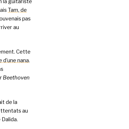
n la guitariste
rais
Tam, de
 souvenais pas
rriver au
sement. Cette
le d’une nana
.
as
er Beethoven
it de la
attentats au
 Dalida.