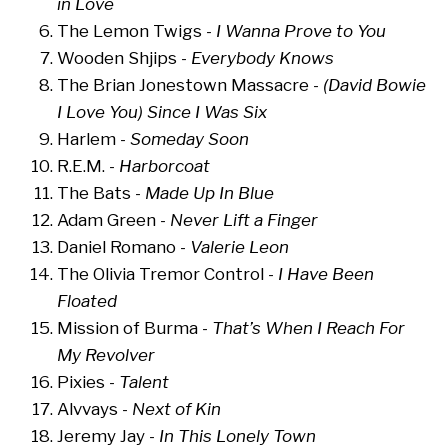
in Love
The Lemon Twigs -
I Wanna Prove to You
Wooden Shjips -
Everybody Knows
The Brian Jonestown Massacre -
(David Bowie
I Love You) Since I Was Six
Harlem -
Someday Soon
R.E.M. -
Harborcoat
The Bats -
Made Up In Blue
Adam Green -
Never Lift a Finger
Daniel Romano -
Valerie Leon
The Olivia Tremor Control -
I Have Been
Floated
Mission of Burma -
That’s When I Reach For
My Revolver
Pixies -
Talent
Alvvays -
Next of Kin
Jeremy Jay -
In This Lonely Town