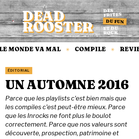
DEAD
DES
FRITES
DU FUN
ROOSTER
Accueil
ET DU
ROCK
 MONDE VA MAL
COMPILE
REVIE
✳
✳
ÉDITORIAL
UN AUTOMNE 2016
Parce que les playlists c'est bien mais que
les compiles c'est peut-être mieux. Parce
que les Inrocks ne font plus le boulot
correctement. Parce que nos valeurs sont
découverte, prospection, patrimoine et