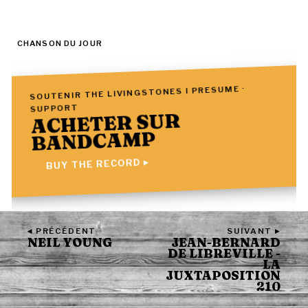
CHANSON DU JOUR
SOUTENIR THE LIVINGSTONES I PRESUME ·
SUPPORT
ACHETER SUR
BANDCAMP
BUY THE RECORD ▸
◂ PRÉCÉDENT
SUIVANT ▸
NEIL YOUNG
JEAN-BERNARD
DE LIBREVILLE -
LA
JUXTAPOSITION
210