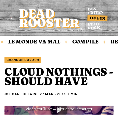
DEAD
DES
FRITES
DU FUN
ROOSTER
Accueil
ET DU
ROCK
LE MONDE VA MAL
COMPILE
RE
✳
✳
✳
CHANSON DU JOUR
CLOUD NOTHINGS -
SHOULD HAVE
JOE GANTDELAINE
·
27 MARS 2011
·
1 MIN
Vidéo YouTube — cliquer pour charger