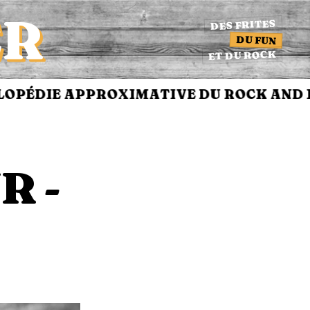
ER
DES FRITES
DU FUN
ET DU ROCK
OPÉDIE APPROXIMATIVE DU ROCK AND R
R -