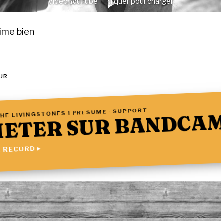
Vidéo YouTube — cliquer pour charger
aime bien !
UR
HE LIVINGSTONES I PRESUME · SUPPORT
ETER SUR BANDCA
 RECORD ▸