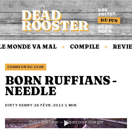
DEAD
DES
FRITES
DU FUN
ROOSTER
Accueil
ET DU
ROCK
LE MONDE VA MAL
COMPILE
REVI
✳
✳
CHANSON DU JOUR
BORN RUFFIANS -
NEEDLE
DIRTY HENRY
·
26 FÉVR. 2013
·
1 MIN
Vidéo YouTube — cliquer pour charger