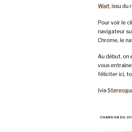
Wait
, issu du
Pour voir le cl
navigateur s
Chrome, le na
Au début, on e
vous entraîne
féliciter ici, 
(via
Stereog
CHANSON DU JO