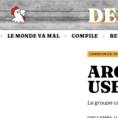
DE
Accueil
LE MONDE VA MAL
COMPILE
REV
✳
✳
CHANSON DU JO
ARC
US
Le groupe ca
DIRTY HENRY
·
31