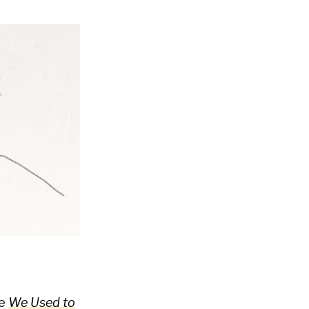
re
We Used to