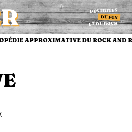
ER
DES FRITES
DU FUN
ET DU ROCK
ÉDIE APPROXIMATIVE DU ROCK AND RO
WE
.