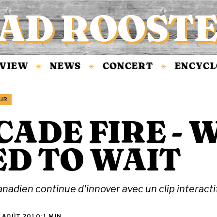
AD ROOST
IEW
NEWS
CONCERT
ENCYCLOP
✳
✳
✳
UR
ADE FIRE - 
ED TO WAIT
nadien continue d'innover avec un clip interactif
 AOÛT 2010
·
1 MIN