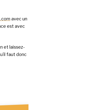
n.com
avec un
nce est avec
n et laissez-
’il faut donc