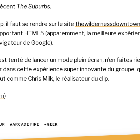
 récent
The Suburbs
.
ip, il faut se rendre sur le site
thewildernessdowntow
upportant HTML5 (apparemment, la meilleure expérie
vigateur de Google).
st tenté de lancer un mode plein écran, n’en faites rie
r dans cette expérience super innovante du groupe, qu
tout comme Chris Milk, le réalisateur du clip.
um
)
UR
#ARCADE FIRE
#GEEK