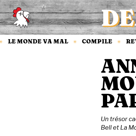
DE
Accueil
LE MONDE VA MAL
COMPILE
REV
✳
✳
ANN
MO
PA
Un trésor c
Bell et La M