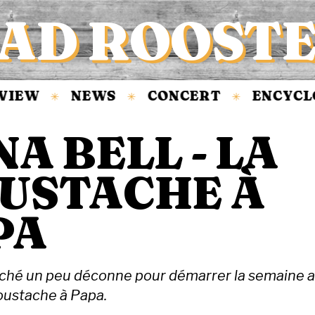
AD ROOST
IEW
NEWS
CONCERT
ENCYCLO
✳
✳
✳
A BELL - LA
USTACHE À
PA
aché un peu déconne pour démarrer la semaine 
oustache à Papa.