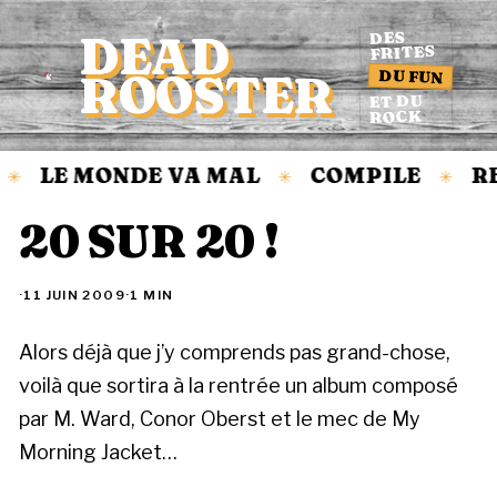
DEAD
DES
FRITES
DU FUN
ROOSTER
Accueil
ET DU
ROCK
LE MONDE VA MAL
COMPILE
RE
✳
✳
✳
20 SUR 20 !
·
11 JUIN 2009
·
1 MIN
Alors déjà que j’y comprends pas grand-chose,
voilà que sortira à la rentrée un album composé
par M. Ward, Conor Oberst et le mec de My
Morning Jacket…