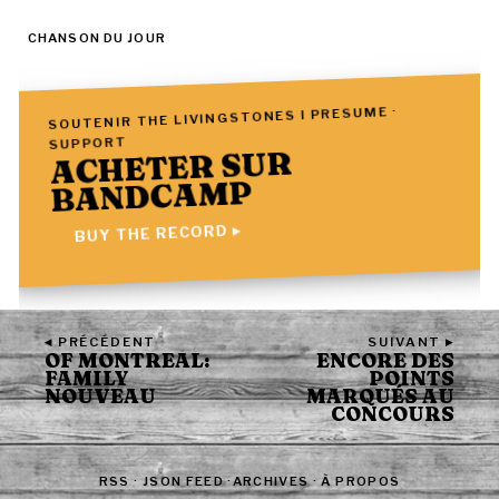
CHANSON DU JOUR
SOUTENIR THE LIVINGSTONES I PRESUME ·
SUPPORT
ACHETER SUR
BANDCAMP
BUY THE RECORD ▸
◂ PRÉCÉDENT
SUIVANT ▸
OF MONTREAL:
ENCORE DES
FAMILY
POINTS
NOUVEAU
MARQUÉS AU
CONCOURS
RSS
·
JSON FEED
·
ARCHIVES
·
À PROPOS