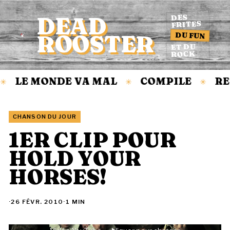
DEAD
DES
FRITES
DU FUN
ROOSTER
Accueil
ET DU
ROCK
LE MONDE VA MAL
COMPILE
RE
✳
✳
✳
CHANSON DU JOUR
1ER CLIP POUR
HOLD YOUR
HORSES!
·
26 FÉVR. 2010
·
1 MIN