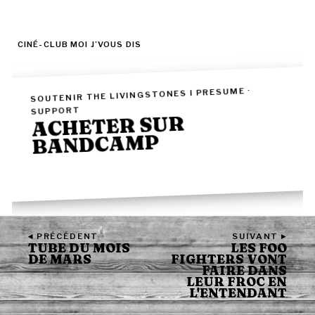
CINÉ-CLUB MOI J’VOUS DIS
SOUTENIR THE LIVINGSTONES I PRESUME ·
SUPPORT
ACHETER SUR
BANDCAMP
BUY THE RECORD ▸
◂ PRÉCÉDENT
SUIVANT ▸
TUBE DU MOIS
LES FOO
DE MARS
FIGHTERS VONT
FAIRE DANS
LEUR FROC EN
L'ENTENDANT