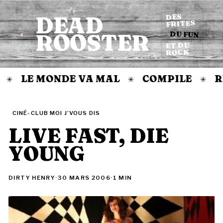
DEAD
DES
FRITES
DU FUN
ROOSTER
Accueil
ET DU
ROCK
LE MONDE VA MAL
COMPILE
R
✳
✳
✳
CINÉ-CLUB MOI J’VOUS DIS
LIVE FAST, DIE
YOUNG
DIRTY HENRY
·
30 MARS 2006
·
1 MIN