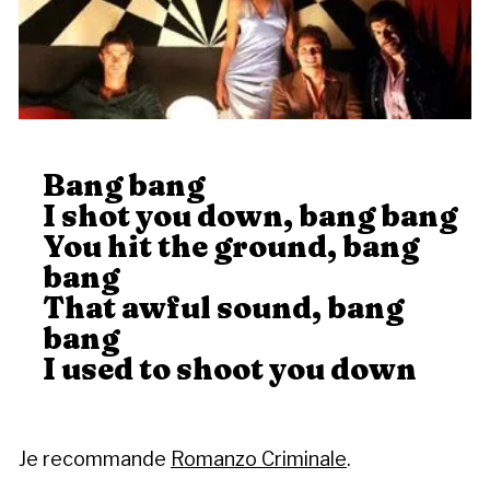
Bang bang
I shot you down, bang bang
You hit the ground, bang
bang
That awful sound, bang
bang
I used to shoot you down
Je recommande
Romanzo Criminale
.